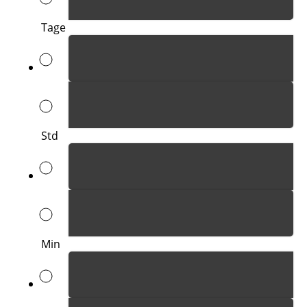
Tage
Std
Min