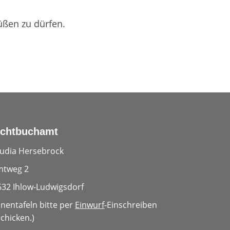
üßen zu dürfen.
chtbuchamt
audia Hersebrock
mtweg 2
632 Ihlow-Ludwigsdorf
nentafeln bitte per
Einwurf
-Einschreiben
chicken.)