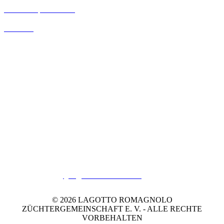
Unsere Sponsoren
Kontakt
Zuchtbuchamt
Claudia Hersebrock
Dimtweg 2
26632 Ihlow-Ludwigsdorf
(Ahnentafeln bitte per
Einwurf
-Einschreiben zuschicken.)
Mail: zuchtbuch
@lagottozuechter.de
© 2026 LAGOTTO ROMAGNOLO
ZÜCHTERGEMEINSCHAFT E. V. - ALLE RECHTE
VORBEHALTEN