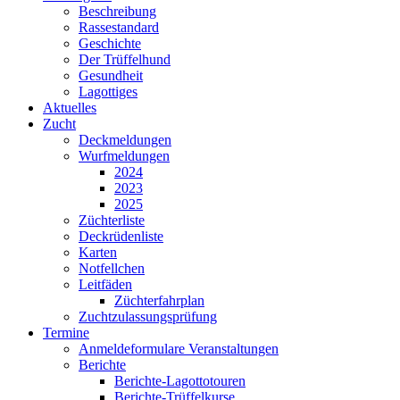
Beschreibung
Rassestandard
Geschichte
Der Trüffelhund
Gesundheit
Lagottiges
Aktuelles
Zucht
Deckmeldungen
Wurfmeldungen
2024
2023
2025
Züchterliste
Deckrüdenliste
Karten
Notfellchen
Leitfäden
Züchterfahrplan
Zuchtzulassungsprüfung
Termine
Anmeldeformulare Veranstaltungen
Berichte
Berichte-Lagottotouren
Berichte-Trüffelkurse