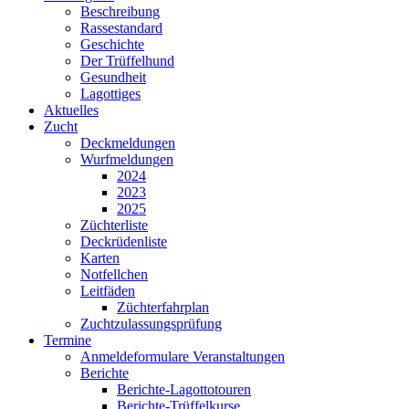
Beschreibung
Rassestandard
Geschichte
Der Trüffelhund
Gesundheit
Lagottiges
Aktuelles
Zucht
Deckmeldungen
Wurfmeldungen
2024
2023
2025
Züchterliste
Deckrüdenliste
Karten
Notfellchen
Leitfäden
Züchterfahrplan
Zuchtzulassungsprüfung
Termine
Anmeldeformulare Veranstaltungen
Berichte
Berichte-Lagottotouren
Berichte-Trüffelkurse