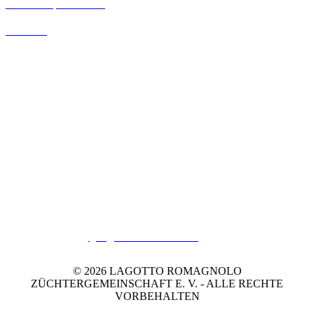
Unsere Sponsoren
Kontakt
Zuchtbuchamt
Claudia Hersebrock
Dimtweg 2
26632 Ihlow-Ludwigsdorf
(Ahnentafeln bitte per
Einwurf
-Einschreiben zuschicken.)
Mail: zuchtbuch
@lagottozuechter.de
© 2026 LAGOTTO ROMAGNOLO
ZÜCHTERGEMEINSCHAFT E. V. - ALLE RECHTE
VORBEHALTEN