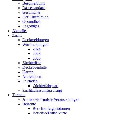
Beschreibung
Rassestandard
Geschichte
Der Trüffelhund
Gesundheit
Lagottiges
Aktuelles
Zucht
Deckmeldungen
Wurfmeldungen
2024
2023
2025
Züchterliste
Deckrüdenliste
Karten
Notfellchen
Leitfäden
Züchterfahrplan
Zuchtzulassungsprüfung
Termine
Anmeldeformulare Veranstaltungen
Berichte
Berichte-Lagottotouren
Berichte-Trüffelkurse