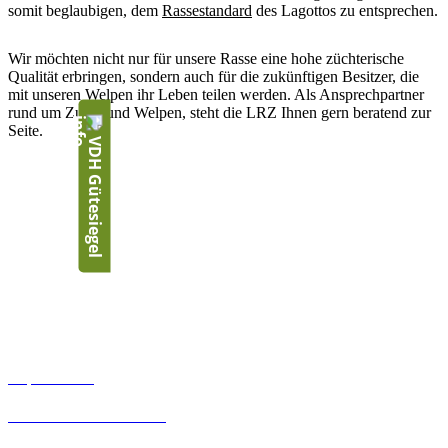
somit beglaubigen, dem
Rassestandard
des Lagottos zu entsprechen.
Wir möchten nicht nur für unsere Rasse eine hohe züchterische
Qualität erbringen, sondern auch für die zukünftigen Besitzer, die
mit unseren Welpen ihr Leben teilen werden. Als Ansprechpartner
rund um Zucht und Welpen, steht die LRZ Ihnen gern beratend zur
Seite.
VDH Gütesiegel
Wir sind Mitglied im
Links
Impressum
Datenschutzerklärung